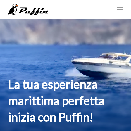
Skip
Menu
to
main
content
La
tua
esperienza
marittima
perfetta
inizia
con
Puffin!