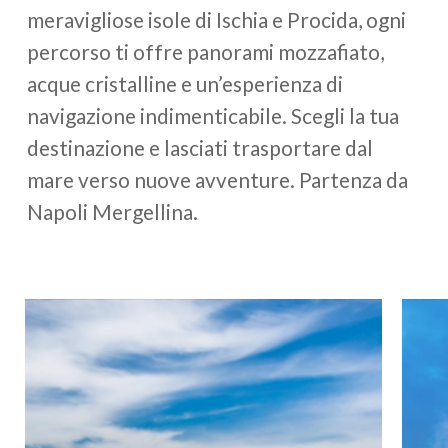
Cambusa
Prestazioni:
Velocità massima
meravigliose isole di Ischia e Procida, ogni
percorso ti offre panorami mozzafiato,
35 nodi, Velocità di crociera
acque cristalline e un’esperienza di
22 nodi
navigazione indimenticabile. Scegli la tua
Alimentazione:
Diesel
destinazione e lasciati trasportare dal
mare verso nuove avventure. Partenza da
Napoli Mergellina.